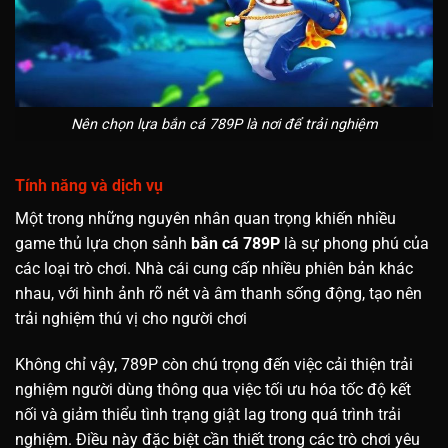
Nên chọn lựa bắn cá 789P là nơi để trải nghiệm
Tính năng và dịch vụ
Một trong những nguyên nhân quan trọng khiến nhiều
game thủ lựa chọn sảnh
bắn cá 789P
là sự phong phú của
các loại trò chơi. Nhà cái cung cấp nhiều phiên bản khác
nhau, với hình ảnh rõ nét và âm thanh sống động, tạo nên
trải nghiệm thú vị cho người chơi
Không chỉ vậy,
789P
còn chú trọng đến việc cải thiện trải
nghiệm người dùng thông qua việc tối ưu hóa tốc độ kết
nối và giảm thiểu tình trạng giật lag trong quá trình trải
nghiệm. Điều này đặc biệt cần thiết trong các trò chơi yêu