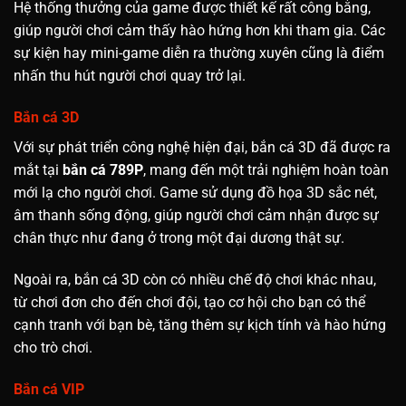
Hệ thống thưởng của game được thiết kế rất công bằng,
giúp người chơi cảm thấy hào hứng hơn khi tham gia. Các
sự kiện hay mini-game diễn ra thường xuyên cũng là điểm
nhấn thu hút người chơi quay trở lại.
Bắn cá 3D
Với sự phát triển công nghệ hiện đại, bắn cá 3D đã được ra
mắt tại
bắn cá 789P
, mang đến một trải nghiệm hoàn toàn
mới lạ cho người chơi. Game sử dụng đồ họa 3D sắc nét,
âm thanh sống động, giúp người chơi cảm nhận được sự
chân thực như đang ở trong một đại dương thật sự.
Ngoài ra, bắn cá 3D còn có nhiều chế độ chơi khác nhau,
từ chơi đơn cho đến chơi đội, tạo cơ hội cho bạn có thể
cạnh tranh với bạn bè, tăng thêm sự kịch tính và hào hứng
cho trò chơi.
Bắn cá VIP