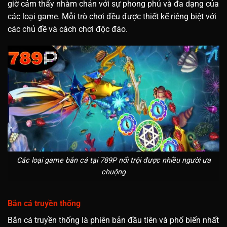
giờ cảm thấy nhàm chán với sự phong phú và đa dạng của
các loại game. Mỗi trò chơi đều được thiết kế riêng biệt với
các chủ đề và cách chơi độc đáo.
Các loại game bắn cá tại 789P nổi trội được nhiều người ưa
chuộng
Bắn cá truyền thống
Bắn cá truyền thống là phiên bản đầu tiên và phổ biến nhất