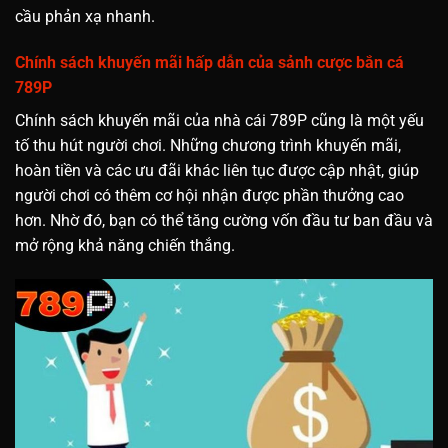
cầu phản xạ nhanh.
Chính sách khuyến mãi hấp dẫn của sảnh cược bắn cá
789P
Chính sách khuyến mãi của
nhà cái 789P
cũng là một yếu
tố thu hút người chơi. Những chương trình khuyến mãi,
hoàn tiền và các ưu đãi khác liên tục được cập nhật, giúp
người chơi có thêm cơ hội nhận được phần thưởng cao
hơn. Nhờ đó, bạn có thể tăng cường vốn đầu tư ban đầu và
mở rộng khả năng chiến thắng.