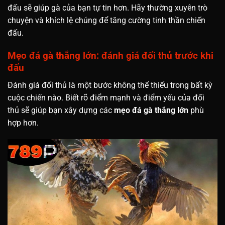
đấu sẽ giúp gà của bạn tự tin hơn. Hãy thường xuyên trò
chuyện và khích lệ chúng để tăng cường tinh thần chiến
đấu.
Mẹo đá gà thắng lớn: đ
ánh giá đối thủ trước khi
đấu
Đánh giá đối thủ là một bước không thể thiếu trong bất kỳ
cuộc chiến nào. Biết rõ điểm mạnh và điểm yếu của đối
thủ sẽ giúp bạn xây dựng các
mẹo đá gà thắng lớn
phù
hợp hơn.