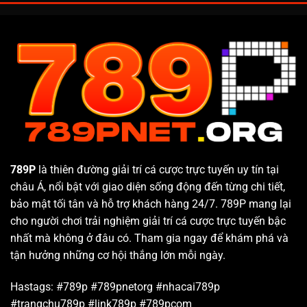
Sự
789P
Gắn
Kết
Và
Phát
Triển
Bền
Vững
789P
là thiên đường giải trí cá cược trực tuyến uy tín tại
châu Á, nổi bật với giao diện sống động đến từng chi tiết,
bảo mật tối tân và hỗ trợ khách hàng 24/7. 789P mang lại
cho người chơi trải nghiệm giải trí cá cược trực tuyến bậc
nhất mà không ở đâu có. Tham gia ngay để khám phá và
tận hưởng những cơ hội thắng lớn mỗi ngày.
Hastags: #789p #789pnetorg #nhacai789p
#trangchu789p #link789p #789pcom