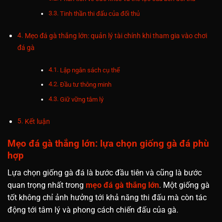
Tinh thần thi đấu của đối thủ
Mẹo đá gà thắng lớn: quản lý tài chính khi tham gia vào chơi
đá gà
Lập ngân sách cụ thể
Đầu tư thông minh
Giữ vững tâm lý
Kết luận
Mẹo đá gà thắng lớn: lựa chọn giống gà đá phù
hợp
Lựa chọn giống gà đá là bước đầu tiên và cũng là bước
quan trọng nhất trong
mẹo đá gà thắng lớn
. Một giống gà
tốt không chỉ ảnh hưởng tới khả năng thi đấu mà còn tác
động tới tâm lý và phong cách chiến đấu của gà.