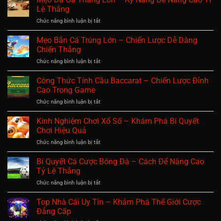
Lệ Thắng
ở
Chức năng bình luận bị tắt
Mẹo
Đá
Mẹo Bắn Cá Trúng Lớn – Chiến Lược Dễ Dàng
Gà
Chiến Thắng
Thắng
ở
Chức năng bình luận bị tắt
Lớn
Mẹo
–
Bắn
Công Thức Tính Cầu Baccarat – Chiến Lược Đỉnh
Kỹ
Cá
Năng
Cao Trong Game
Trúng
Để
ở
Chức năng bình luận bị tắt
Lớn
Nâng
Công
–
Cao
Thức
Kinh Nghiệm Chơi Xổ Số – Khám Phá Bí Quyết
Chiến
Tỉ
Tính
Lược
Chơi Hiệu Quả
Lệ
Cầu
Dễ
Thắng
ở
Chức năng bình luận bị tắt
Baccarat
Dàng
Kinh
–
Chiến
Nghiệm
Bí Quyết Cá Cược Bóng Đá – Cách Để Nâng Cao
Chiến
Thắng
Chơi
Lược
Tỷ Lệ Thắng
Xổ
Đỉnh
ở
Chức năng bình luận bị tắt
Số
Cao
Bí
–
Trong
Quyết
Top Nhà Cái Uy Tín – Khám Phá Thế Giới Cược
Khám
Game
Cá
Phá
Đẳng Cấp
Cược
Bí