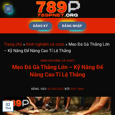
Bỏ
qua
nội
dung
ĐĂNG KÝ
ĐĂNG NHẬP
Trang chủ
»
Kinh nghiệm cá cược
»
Mẹo Đá Gà Thắng Lớn
– Kỹ Năng Để Nâng Cao Tỉ Lệ Thắng
KINH NGHIỆM CÁ CƯỢC
Mẹo Đá Gà Thắng Lớn – Kỹ Năng Để
Nâng Cao Tỉ Lệ Thắng
ĐĂNG VÀO
02/04/2025
BỞI
DUY ANH
02
Th4