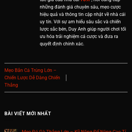
những đánh giá chuyên sâu, mẹo cược
hiệu quả và thông tin cập nhật về nhà cái
uy tín. Với sự am hiểu sâu sắc và chiến
lược sắc bén, Duy Anh giúp người chơi tối
ưu hóa trải nghiệm cá cược và đưa ra
quyết định chính xác.
Mẹo Bắn Cá Trúng Lớn –
Chiến Lược Dễ Dàng Chiến
Thắng
BÀI VIẾT MỚI NHẤT
Mẹo Đá Gà Thắng Lớn – Kỹ Năng Để Nâng Cao Tỉ