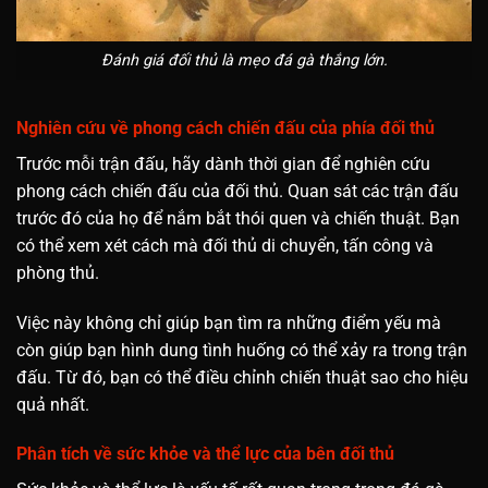
Đánh giá đối thủ là mẹo đá gà thắng lớn.
Nghiên cứu về phong cách chiến đấu của phía đối thủ
Trước mỗi trận đấu, hãy dành thời gian để nghiên cứu
phong cách chiến đấu của đối thủ. Quan sát các trận đấu
trước đó của họ để nắm bắt thói quen và chiến thuật. Bạn
có thể xem xét cách mà đối thủ di chuyển, tấn công và
phòng thủ.
Việc này không chỉ giúp bạn tìm ra những điểm yếu mà
còn giúp bạn hình dung tình huống có thể xảy ra trong trận
đấu. Từ đó, bạn có thể điều chỉnh chiến thuật sao cho hiệu
quả nhất.
Phân tích về sức khỏe và thể lực của bên đối thủ