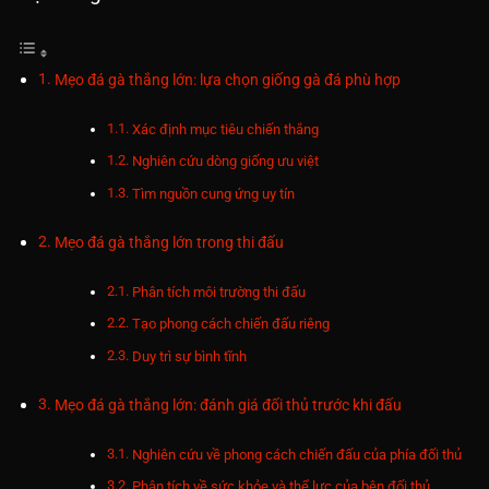
Mẹo đá gà thắng lớn: lựa chọn giống gà đá phù hợp
Xác định mục tiêu chiến thắng
Nghiên cứu dòng giống ưu việt
Tìm nguồn cung ứng uy tín
Mẹo đá gà thắng lớn trong thi đấu
Phân tích môi trường thi đấu
Tạo phong cách chiến đấu riêng
Duy trì sự bình tĩnh
Mẹo đá gà thắng lớn: đánh giá đối thủ trước khi đấu
Nghiên cứu về phong cách chiến đấu của phía đối thủ
Phân tích về sức khỏe và thể lực của bên đối thủ