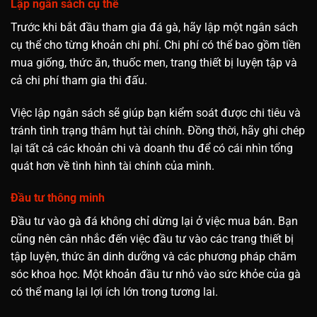
Lập ngân sách cụ thể
Trước khi bắt đầu tham gia đá gà, hãy lập một ngân sách
cụ thể cho từng khoản chi phí. Chi phí có thể bao gồm tiền
mua giống, thức ăn, thuốc men, trang thiết bị luyện tập và
cả chi phí tham gia thi đấu.
Việc lập ngân sách sẽ giúp bạn kiểm soát được chi tiêu và
tránh tình trạng thâm hụt tài chính. Đồng thời, hãy ghi chép
lại tất cả các khoản chi và doanh thu để có cái nhìn tổng
quát hơn về tình hình tài chính của mình.
Đầu tư thông minh
Đầu tư vào gà đá không chỉ dừng lại ở việc mua bán. Bạn
cũng nên cân nhắc đến việc đầu tư vào các trang thiết bị
tập luyện, thức ăn dinh dưỡng và các phương pháp chăm
sóc khoa học. Một khoản đầu tư nhỏ vào sức khỏe của gà
có thể mang lại lợi ích lớn trong tương lai.