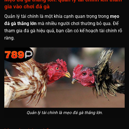
gia vào chơi đá gà
Quản lý tài chính là một khía cạnh quan trọng trong
mẹo
đá gà thắng lớn
mà nhiều người chơi thường bỏ qua. Để
tham gia đá gà hiệu quả, bạn cần có kế hoạch tài chính rõ
ràng.
Quản lý tài chính là mẹo đá gà thắng lớn.