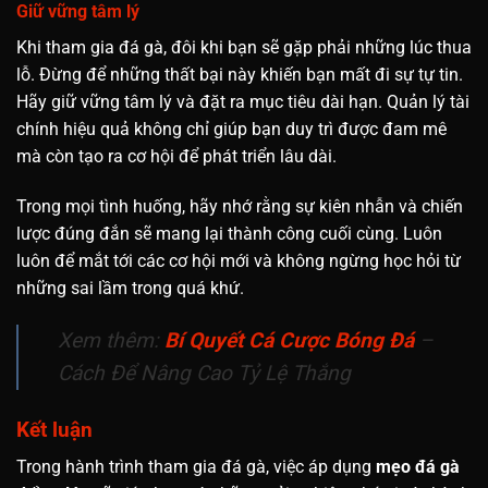
Giữ vững tâm lý
Khi tham gia đá gà, đôi khi bạn sẽ gặp phải những lúc thua
lỗ. Đừng để những thất bại này khiến bạn mất đi sự tự tin.
Hãy giữ vững tâm lý và đặt ra mục tiêu dài hạn. Quản lý tài
chính hiệu quả không chỉ giúp bạn duy trì được đam mê
mà còn tạo ra cơ hội để phát triển lâu dài.
Trong mọi tình huống, hãy nhớ rằng sự kiên nhẫn và chiến
lược đúng đắn sẽ mang lại thành công cuối cùng. Luôn
luôn để mắt tới các cơ hội mới và không ngừng học hỏi từ
những sai lầm trong quá khứ.
Xem thêm:
Bí Quyết Cá Cược Bóng Đá
–
Cách Để Nâng Cao Tỷ Lệ Thắng
Kết luận
Trong hành trình tham gia đá gà, việc áp dụng
mẹo đá gà